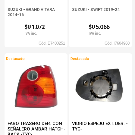
SUZUKI - GRAND VITARA
SUZUKI - SWIFT 2019-24
2014-16
1.072
5.066
$U
$U
IVA inc.
IVA inc.
Cód.
E7400251
Cód.
I7604960
Destacado
Destacado
FARO TRASERO DER. CON
VIDRIO ESPEJO EXT. DER. -
SEÑALERO AMBAR HATCH-
TYC-
BACK -TYC-