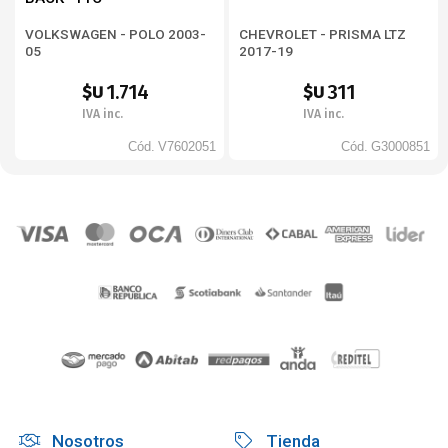
VOLKSWAGEN - POLO 2003-
CHEVROLET - PRISMA LTZ
05
2017-19
1.714
311
$U
$U
IVA inc.
IVA inc.
Cód.
V7602051
Cód.
G3000851
Nosotros
Tienda