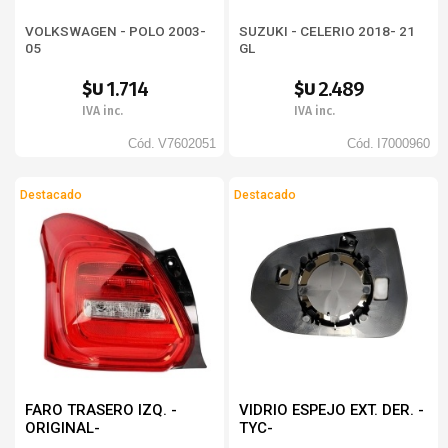
VOLKSWAGEN - POLO 2003-
SUZUKI - CELERIO 2018- 21
05
GL
1.714
2.489
$U
$U
IVA inc.
IVA inc.
Cód.
V7602051
Cód.
I7000960
Destacado
Destacado
FARO TRASERO IZQ. -
VIDRIO ESPEJO EXT. DER. -
ORIGINAL-
TYC-