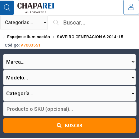
Compartir por email
MI COMPRA
¿Tienes cupón de descuento?
Espejos e Iluminación
SAVEIRO GENERACION 6 2014-15
Aplicar
Código:
V7003551
Enviar
BUSCAR