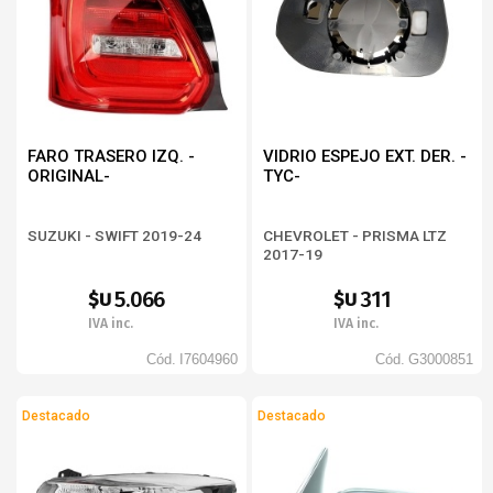
FARO TRASERO IZQ. -
VIDRIO ESPEJO EXT. DER. -
ORIGINAL-
TYC-
SUZUKI - SWIFT 2019-24
CHEVROLET - PRISMA LTZ
2017-19
5.066
311
$U
$U
IVA inc.
IVA inc.
Cód.
I7604960
Cód.
G3000851
Destacado
Destacado