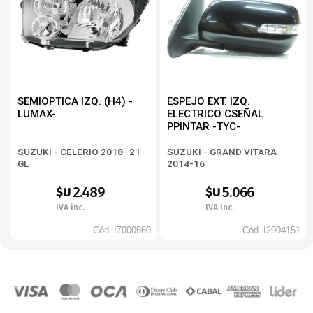
SEMIOPTICA IZQ. (H4) -
ESPEJO EXT. IZQ.
LUMAX-
ELECTRICO CSEÑAL
PPINTAR -TYC-
SUZUKI - CELERIO 2018- 21
SUZUKI - GRAND VITARA
GL
2014-16
2.489
5.066
$U
$U
IVA inc.
IVA inc.
Cód.
I7000960
Cód.
I2904151