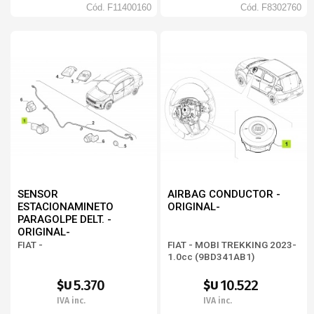
Cód.
F11400160
Cód.
F8302760
SENSOR
AIRBAG CONDUCTOR -
ESTACIONAMINETO
ORIGINAL-
PARAGOLPE DELT. -
ORIGINAL-
FIAT -
FIAT - MOBI TREKKING 2023-
1.0cc (9BD341AB1)
5.370
10.522
$U
$U
IVA inc.
IVA inc.