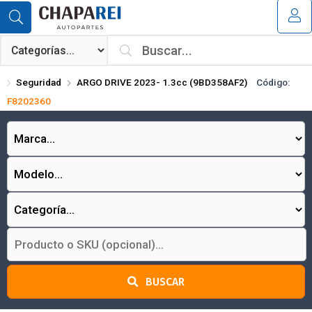
Compartir por email
MI COMPRA
¿Tienes cupón de descuento?
Seguridad
ARGO DRIVE 2023- 1.3cc (9BD358AF2)
Código:
Aplicar
F8202360
Enviar
BUSCAR