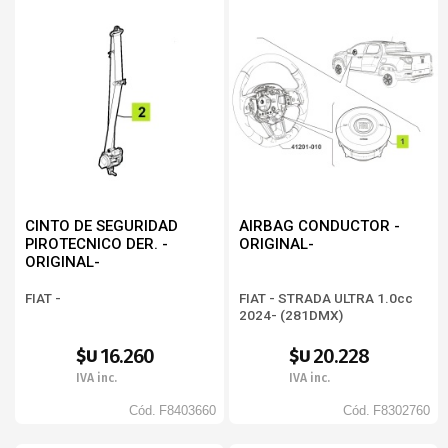
CINTO DE SEGURIDAD
AIRBAG CONDUCTOR -
PIROTECNICO DER. -
ORIGINAL-
ORIGINAL-
FIAT -
FIAT - STRADA ULTRA 1.0cc
2024- (281DMX)
16.260
20.228
$U
$U
IVA inc.
IVA inc.
Cód.
F8403660
Cód.
F8302760