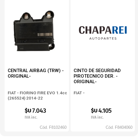
CENTRAL AIRBAG (TRW) -
CINTO DE SEGURIDAD
ORIGINAL-
PIROTECNICO DER. -
ORIGINAL-
FIAT - FIORINO FIRE EVO 1.4cc
FIAT -
(265524) 2014-22
7.043
4.105
$U
$U
IVA inc.
IVA inc.
Cód.
F8102460
Cód.
F8404060