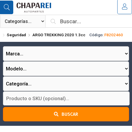
Compartir por email
MI COMPRA
¿Tienes cupón de descuento?
Seguridad
ARGO TREKKING 2020 1.3cc
Código:
F8202460
Aplicar
Enviar
BUSCAR