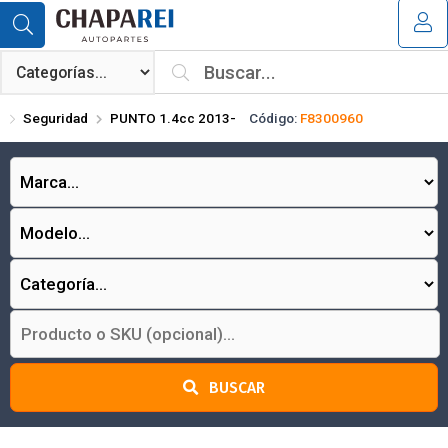
Compartir por email
MI COMPRA
¿Tienes cupón de descuento?
Seguridad
PUNTO 1.4cc 2013-
Código:
F8300960
Aplicar
Enviar
BUSCAR