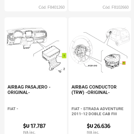
Cód.
F8401260
Cód.
F8102660
AIRBAG PASAJERO -
AIRBAG CONDUCTOR
ORIGINAL-
(TRW) -ORIGINAL-
FIAT -
FIAT - STRADA ADVENTURE
2011-12 DOBLE CAB FIII
(27826V-3)
17.787
26.636
$U
$U
IVA inc.
IVA inc.