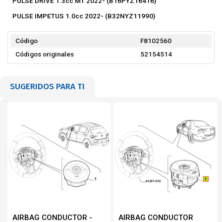
PULSE DRIVE 1.3cc MT 2022- (B16PYZ16416)
PULSE IMPETUS 1.0cc 2022- (B32NYZ11990)
Código
F8102560
Códigos originales
52154514
SUGERIDOS PARA TI
AIRBAG CONDUCTOR -
AIRBAG CONDUCTOR