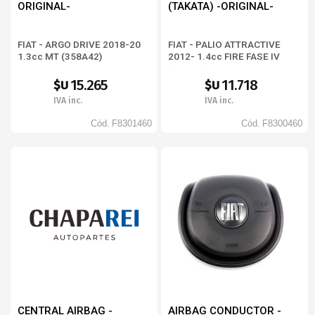
ORIGINAL-
(TAKATA) -ORIGINAL-
FIAT - ARGO DRIVE 2018-20
FIAT - PALIO ATTRACTIVE
1.3cc MT (358A42)
2012- 1.4cc FIRE FASE IV
(196475)
15.265
11.718
$U
$U
IVA inc.
IVA inc.
Cód.
F8301460
Cód.
F8300460
CENTRAL AIRBAG -
AIRBAG CONDUCTOR -