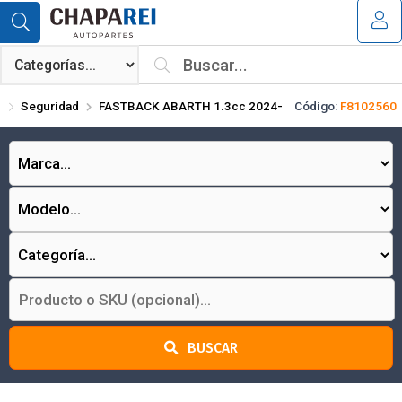
Compartir por email
MI COMPRA
¿Tienes cupón de descuento?
Seguridad
FASTBACK ABARTH 1.3cc 2024-
Código:
F8102560
Aplicar
Enviar
BUSCAR