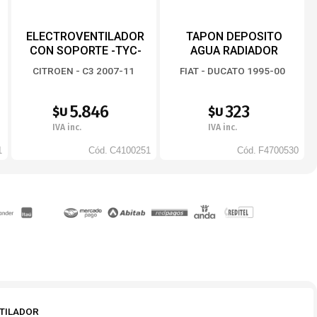
ELECTROVENTILADOR
TAPON DEPOSITO
CON SOPORTE -TYC-
AGUA RADIADOR
CITROEN - C3 2007-11
FIAT - DUCATO 1995-00
5.846
323
$U
$U
IVA inc.
IVA inc.
1
Cód.
C4100251
Cód.
F4700530
TILADOR