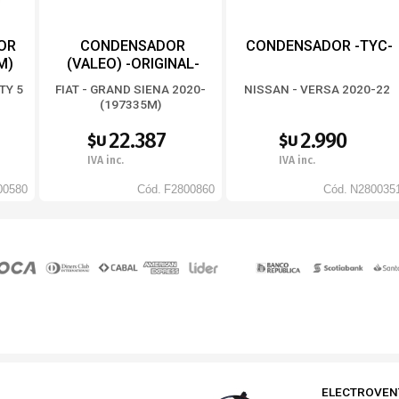
OR
CONDENSADOR
CONDENSADOR -TYC-
M)
(VALEO) -ORIGINAL-
TY 5
FIAT - GRAND SIENA 2020-
NISSAN - VERSA 2020-22
(197335M)
22.387
2.990
$U
$U
IVA inc.
IVA inc.
00580
Cód.
F2800860
Cód.
N280035
ELECTROVEN