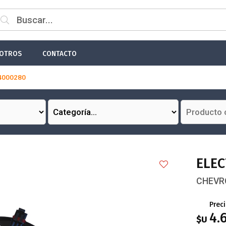
 email
OTROS
CONTACTO
4000280
Enviar
ELE
CHEVRO
Prec
4.
$U