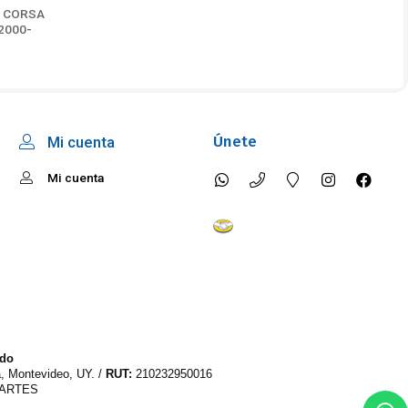
- CORSA
 2000-
Únete
Mi cuenta
Mi cuenta
ido
a, Montevideo, UY. /
RUT:
210232950016
PARTES