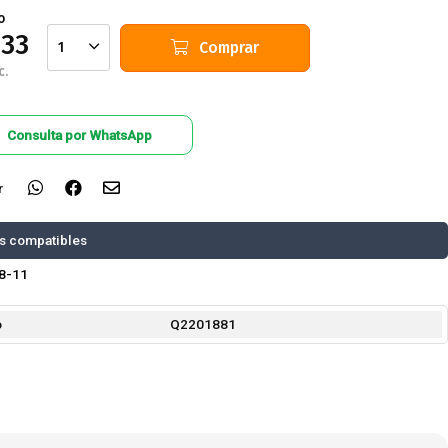
o
333
Comprar
1
c.
Consulta por WhatsApp
r
s compatibles
8-11
o
Q2201881