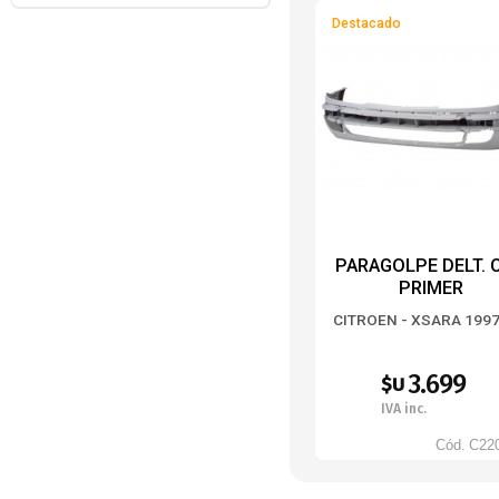
Destacado
PARAGOLPE DELT. 
PRIMER
CITROEN - XSARA 199
3.699
$U
IVA inc.
Cód.
C22