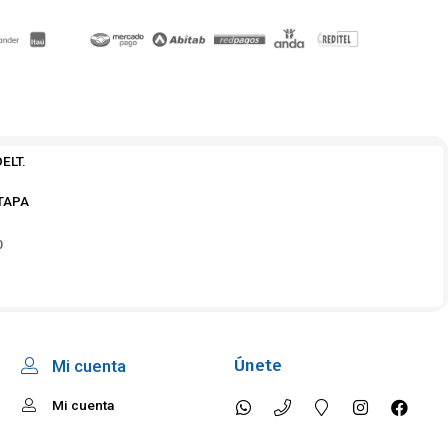
ELT.
TAPA
0
Únete
Mi cuenta
Mi cuenta