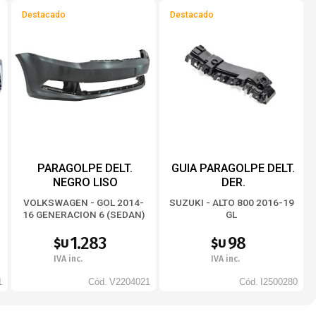
Destacado
Destacado
PARAGOLPE DELT.
GUIA PARAGOLPE DELT.
NEGRO LISO
DER.
VOLKSWAGEN - GOL 2014-
SUZUKI - ALTO 800 2016-19
16 GENERACION 6 (SEDAN)
GL
1.283
98
$U
$U
IVA inc.
IVA inc.
1
Cód.
V2204021
Cód.
I2500280