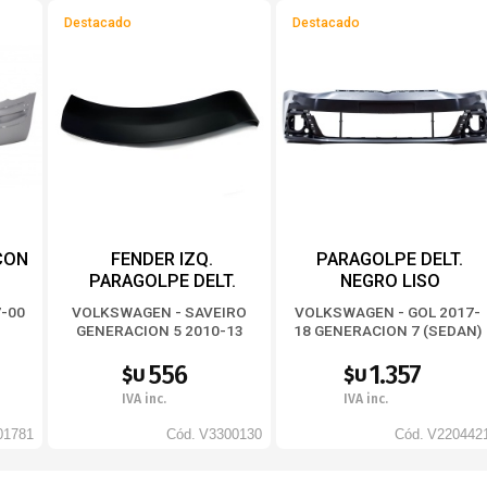
Destacado
Destacado
CON
FENDER IZQ.
PARAGOLPE DELT.
PARAGOLPE DELT.
NEGRO LISO
7-00
VOLKSWAGEN - SAVEIRO
VOLKSWAGEN - GOL 2017-
GENERACION 5 2010-13
18 GENERACION 7 (SEDAN)
556
1.357
$U
$U
IVA inc.
IVA inc.
01781
Cód.
V3300130
Cód.
V220442