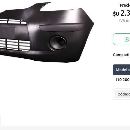
Preci
2.
$U
IVA in
Comparti
Modelo
I10 200
Códig