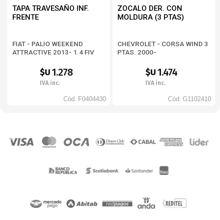
TAPA TRAVESAÑO INF.
ZOCALO DER. CON
FRENTE
MOLDURA (3 PTAS)
FIAT - PALIO WEEKEND
CHEVROLET - CORSA WIND 3
ATTRACTIVE 2013- 1.4 FIV
PTAS. 2000-
(BD373326)
1.278
1.474
$U
$U
IVA inc.
IVA inc.
Cód.
F0404430
Cód.
G1102410