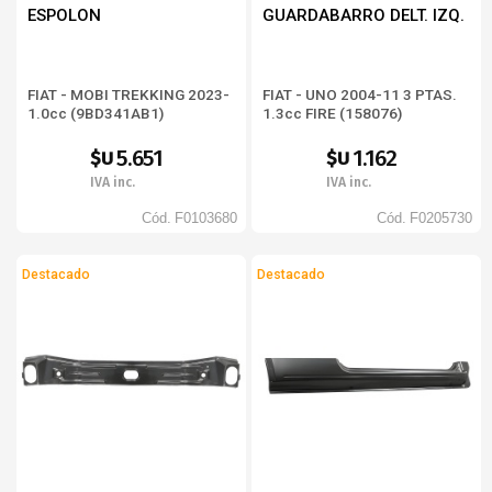
ESPOLON
GUARDABARRO DELT. IZQ.
FIAT - MOBI TREKKING 2023-
FIAT - UNO 2004-11 3 PTAS.
1.0cc (9BD341AB1)
1.3cc FIRE (158076)
5.651
1.162
$U
$U
IVA inc.
IVA inc.
Cód.
F0103680
Cód.
F0205730
Destacado
Destacado