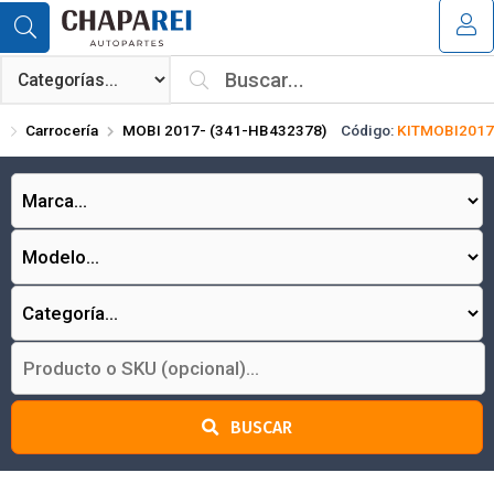
Compartir por email
MI COMPRA
¿Tienes cupón de descuento?
Carrocería
MOBI 2017- (341-HB432378)
Código:
KITMOBI2017
Aplicar
Enviar
BUSCAR