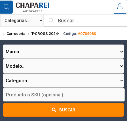
Compartir por email
MI COMPRA
¿Tienes cupón de descuento?
Carrocería
T-CROSS 2024-
Código:
V0705080
Aplicar
Enviar
BUSCAR