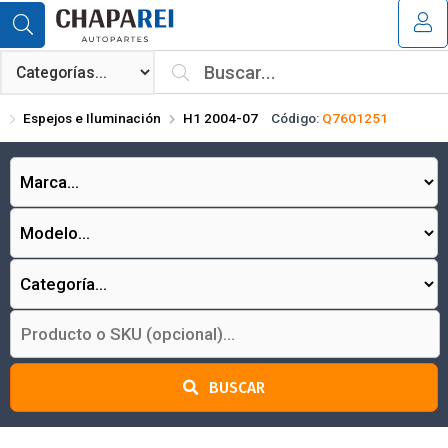
Compartir por email
MI COMPRA
¿Tienes cupón de descuento?
Espejos e Iluminación
H1 2004-07
Código:
Q7601251
Aplicar
Enviar
BUSCAR