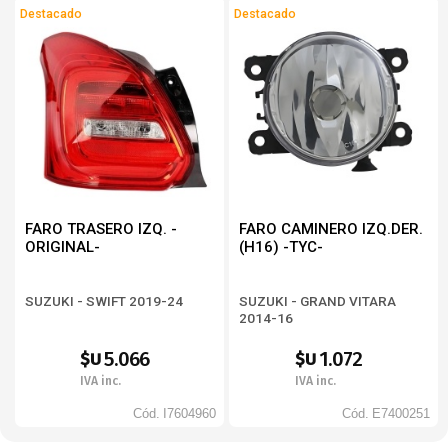
Destacado
Destacado
FARO TRASERO IZQ. -
FARO CAMINERO IZQ.DER.
ORIGINAL-
(H16) -TYC-
SUZUKI - SWIFT 2019-24
SUZUKI - GRAND VITARA
2014-16
5.066
1.072
$U
$U
IVA inc.
IVA inc.
Cód.
I7604960
Cód.
E7400251