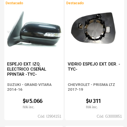
Destacado
Destacado
ESPEJO EXT. IZQ.
VIDRIO ESPEJO EXT. DER. -
ELECTRICO CSEÑAL
TYC-
PPINTAR -TYC-
SUZUKI - GRAND VITARA
CHEVROLET - PRISMA LTZ
2014-16
2017-19
5.066
311
$U
$U
IVA inc.
IVA inc.
Cód.
I2904151
Cód.
G3000851