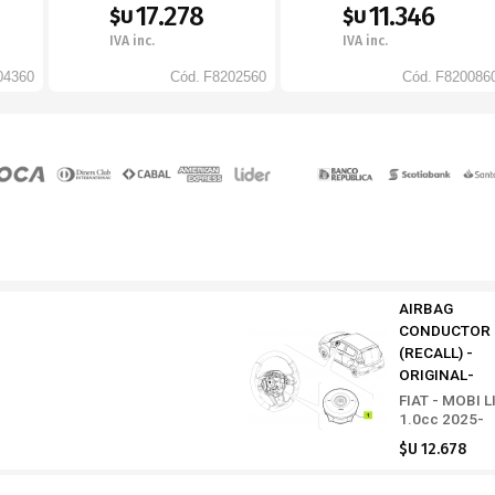
17.278
11.346
$U
$U
IVA inc.
IVA inc.
04360
Cód.
F8202560
Cód.
F820086
AIRBAG
CONDUCTOR
(RECALL) -
ORIGINAL-
FIAT - MOBI L
1.0cc 2025-
$U 12.678