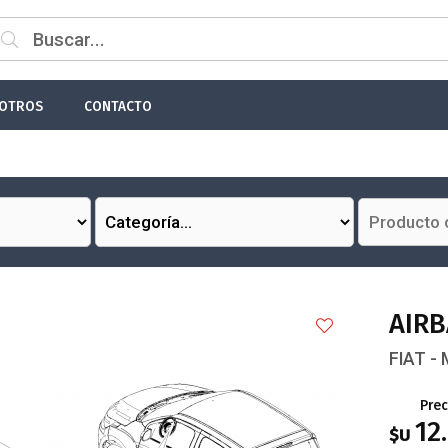
 email
OTROS
CONTACTO
Enviar
AIRB
FIAT - 
Prec
12
$U