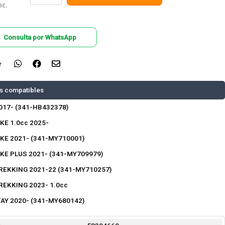
nc.
Consulta por WhatsApp
r
s compatibles
017- (341-HB432378)
KE 1.0cc 2025-
IKE 2021- (341-MY710001)
IKE PLUS 2021- (341-MY709979)
REKKING 2021-22 (341-MY710257)
REKKING 2023- 1.0cc
AY 2020- (341-MY680142)