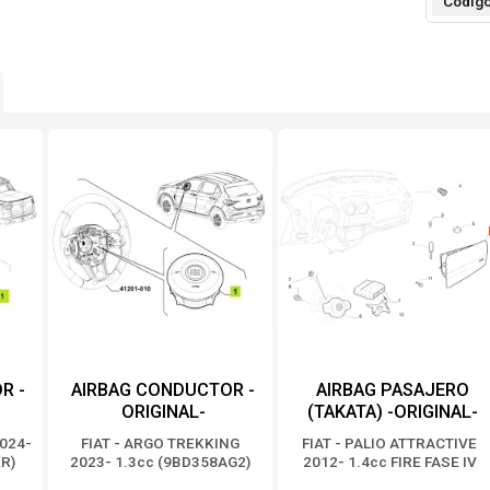
Códig
R -
AIRBAG CONDUCTOR -
AIRBAG PASAJERO
ORIGINAL-
(TAKATA) -ORIGINAL-
024-
FIAT - ARGO TREKKING
FIAT - PALIO ATTRACTIVE
R)
2023- 1.3cc (9BD358AG2)
2012- 1.4cc FIRE FASE IV
(196475)