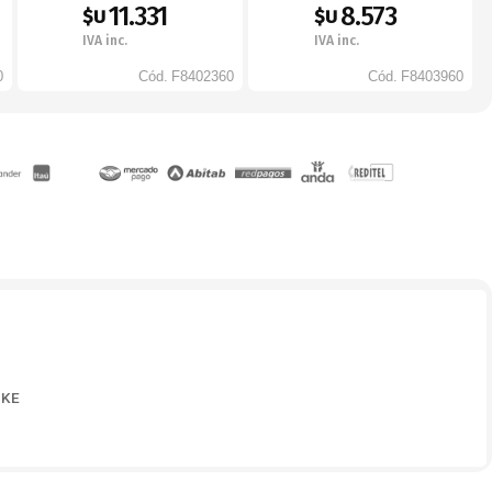
11.331
8.573
$U
$U
IVA inc.
IVA inc.
0
Cód.
F8402360
Cód.
F8403960
IKE