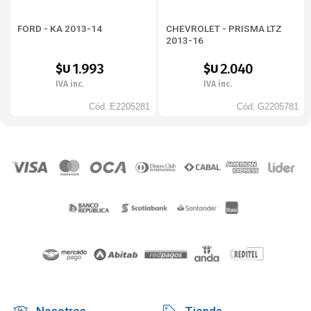
FORD - KA 2013-14
CHEVROLET - PRISMA LTZ
2013-16
1.993
2.040
$U
$U
IVA inc.
IVA inc.
Cód.
E2205281
Cód.
G2205781