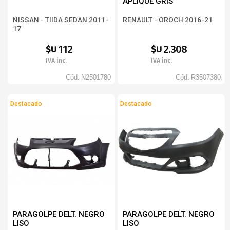
APLIQUE GRIS
NISSAN - TIIDA SEDAN 2011-
RENAULT - OROCH 2016-21
17
112
2.308
$U
$U
IVA inc.
IVA inc.
Cód.
N2501780
Cód.
R3507380
Destacado
Destacado
PARAGOLPE DELT. NEGRO
PARAGOLPE DELT. NEGRO
LISO
LISO