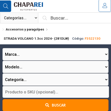
Compartir por email
MI COMPRA
¿Tienes cupón de descuento?
Accesorios y paragolpes
Aplicar
STRADA VOLCANO 1.3cc 2024- (281DLW)
Código:
F3522130
Enviar
BUSCAR